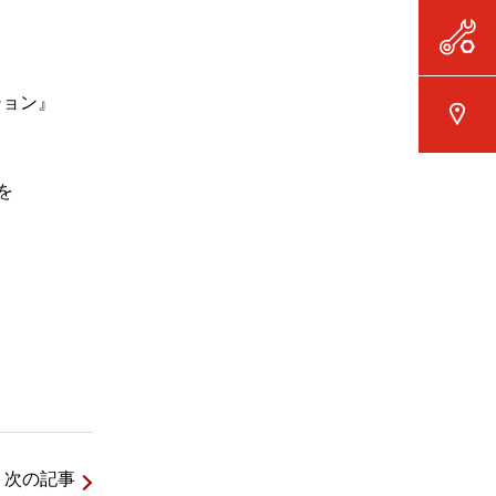
ション』
を
次の記事