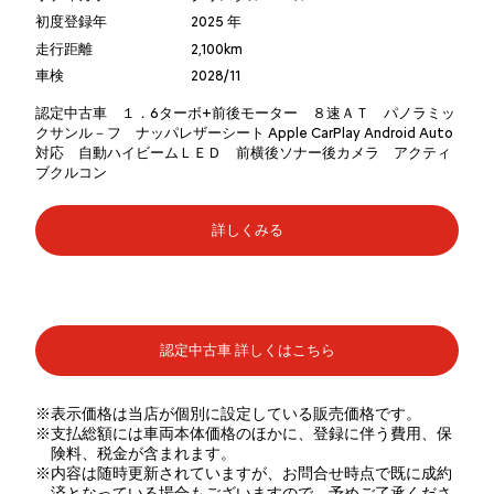
初度登録年
2025 年
走行距離
2,100km
車検
2028/11
認定中古車 １．6ターボ+前後モーター ８速ＡＴ パノラミッ
クサンル－フ ナッパレザーシート Apple CarPlay Android Auto
対応 自動ハイビームＬＥＤ 前横後ソナー後カメラ アクティ
ブクルコン
詳しくみる
認定中古車 詳しくはこちら
※表示価格は当店が個別に設定している販売価格です。
※支払総額には車両本体価格のほかに、登録に伴う費用、保
険料、税金が含まれます。
※内容は随時更新されていますが、お問合せ時点で既に成約
済となっている場合もございますので、予めご了承くださ