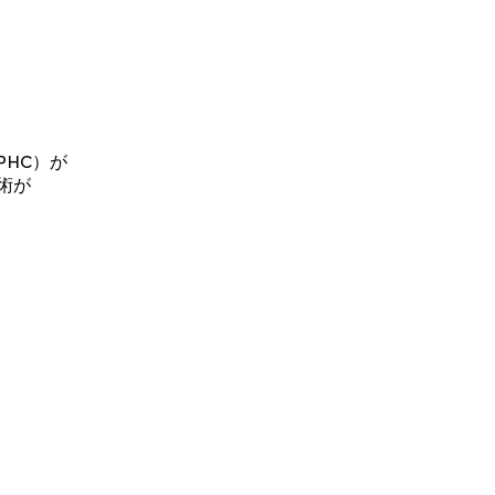
HC）が
術が