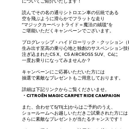
についてご紹介いたします！
読んでその名の通りシトロエン車の伝統である
空を飛ぶように滑らかでフラットな走り
“マジックカーペットライド＝魔法の絨毯”を
ご堪能いただくキャンペーンでございます。
プログレッシブ・ハイドローリック・クッション（P
生み出す至高の乗り心地と独創のサスペンション技
注ぎ込まれたC5 X、C5 AIRCROSS SUV、C4に
一度お乗りになってみませんか？
キャンペーンにご応募いただいた方には
抽選で素敵なプレゼントもご用意しております。
詳細は下記リンクからご覧くださいませ。
・CITROËN MAGIC CARPET RIDE CAMPAIGN
また、合わせて5/11(土)からはご予約のうえ、
ショールームへお越しいただきご試乗された方には
さらに素敵なプレゼントが当たるチャンスです！