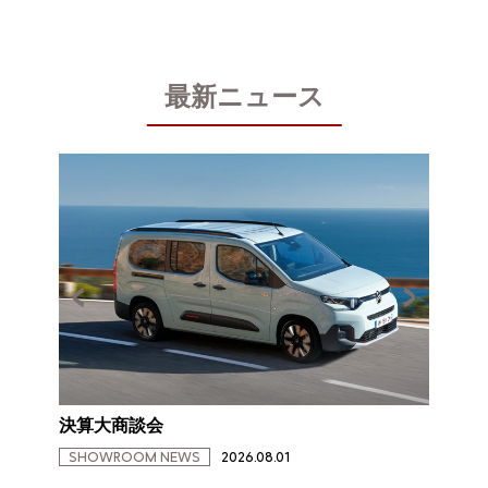
最新ニュース
決算大商談会
NEW C
SHOWROOM NEWS
2026.08.01
PRODU