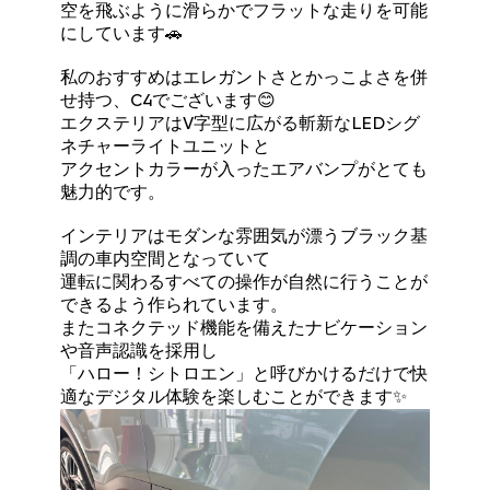
空を飛ぶように滑らかでフラットな走りを可能
にしています🚗
私のおすすめはエレガントさとかっこよさを併
せ持つ、C4でございます😊
エクステリアはV字型に広がる斬新なLEDシグ
ネチャーライトユニットと
アクセントカラーが入ったエアバンプがとても
魅力的です。
インテリアはモダンな雰囲気が漂うブラック基
調の車内空間となっていて
運転に関わるすべての操作が自然に行うことが
できるよう作られています。
またコネクテッド機能を備えたナビケーション
や音声認識を採用し
「ハロー！シトロエン」と呼びかけるだけで快
適なデジタル体験を楽しむことができます✨