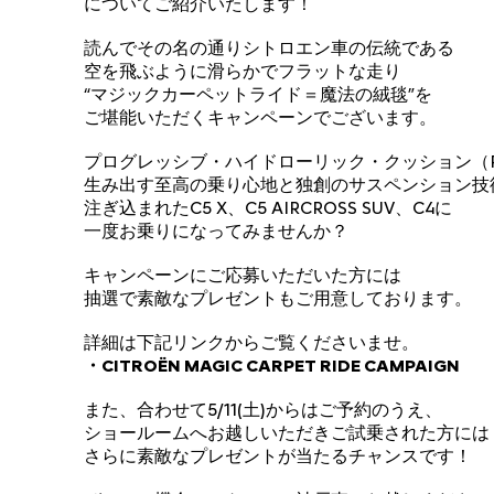
についてご紹介いたします！
読んでその名の通りシトロエン車の伝統である
空を飛ぶように滑らかでフラットな走り
“マジックカーペットライド＝魔法の絨毯”を
ご堪能いただくキャンペーンでございます。
プログレッシブ・ハイドローリック・クッション（P
生み出す至高の乗り心地と独創のサスペンション技
注ぎ込まれたC5 X、C5 AIRCROSS SUV、C4に
一度お乗りになってみませんか？
キャンペーンにご応募いただいた方には
抽選で素敵なプレゼントもご用意しております。
詳細は下記リンクからご覧くださいませ。
・CITROËN MAGIC CARPET RIDE CAMPAIGN
また、合わせて5/11(土)からはご予約のうえ、
ショールームへお越しいただきご試乗された方には
さらに素敵なプレゼントが当たるチャンスです！