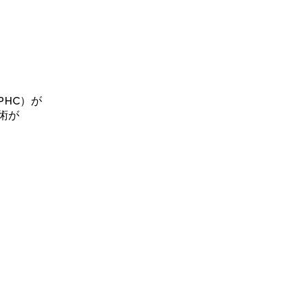
HC）が
術が