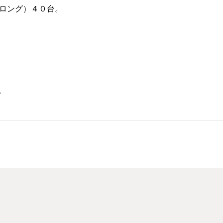
（ロング）４０台。
。