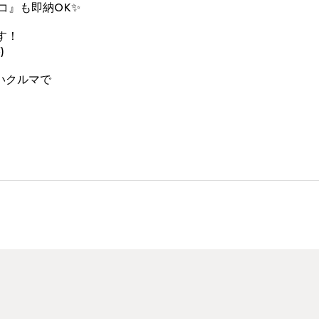
コ』も即納OK✨
ます！
)
いクルマで