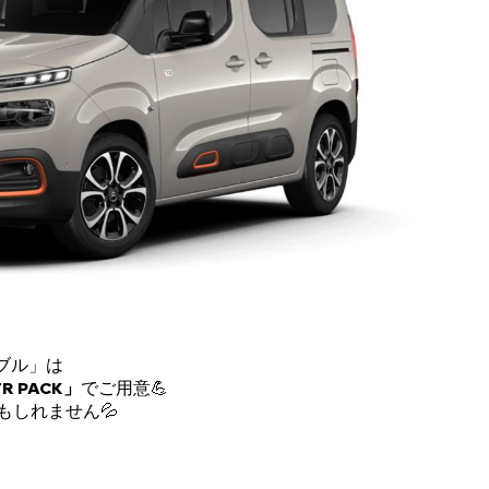
ブル」は
R PACK」
でご用意💪
しれません💦