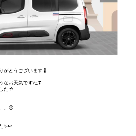
りがとうございます🌞
うなお天気ですね❣
た🌱
。😢
✨👀