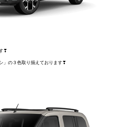
す❣
シ」の３色取り揃えております❣