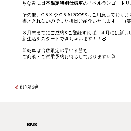
ちなみに
日本限定特別仕様車
の『ベルランゴ トリ
その他、C 5 X や C 5 AIRCOSSもご用意しており
書ききれないのでまた後日ご紹介いたします！！(笑
３月末までにご成約&ご登録すれば、４月には新し
新生活をスタートできちゃいます！！🥰
即納車は台数限定の早い者勝ち！
ご商談・ご試乗予約お待ちしております✨😉
前の記事
SNS