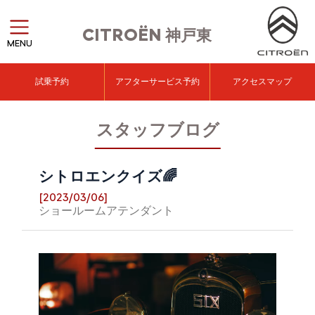
CITROËN
神戸東
MENU
試乗予約
アフターサービス予約
アクセスマップ
スタッフブログ
シトロエンクイズ🌈
[2023/03/06]
ショールームアテンダント