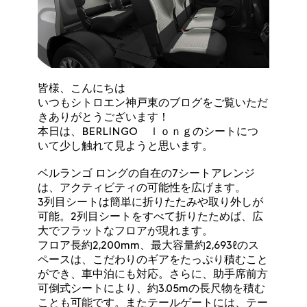
皆様、こんにちは
いつもシトロエン神戸東のブログをご覧いただ
きありがとうございます！
本日は、BERLINGO ｌｏｎｇのシートにつ
いて少し触れて見ようと思います。
ベルランゴ ロングの自在の7シートアレンジ
は、アクティビティの可能性を広げます。
3列目シートは簡単に折りたたみや取り外しが
可能。2列目シートをすべて折りたためば、広
大でフラットなフロアが現れます。
フロア長約2,200mm、最大容量約2,693ℓのス
ペースは、こだわりのギアをたっぷり積むこと
ができ、車中泊にも対応。さらに、助手席前方
可倒式シートにより、約3.05mの長尺物を積む
ことも可能です。またテールゲートには、テー