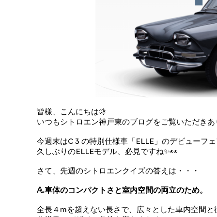
皆様、こんにちは🌞
いつもシトロエン神戸東のブログをご覧いただきあ
今週末はC 3 の特別仕様車「ELLE」のデビューフ
久しぶりのELLEモデル、必見ですね✨👀
さて、先週のシトロエンクイズの答えは・・・
𝔸.車体のコンパクトさと室内空間の両立のため。
全長４mを超えない長さで、広々とした車内空間と