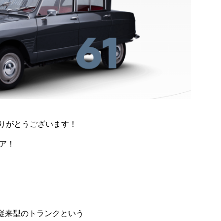
りがとうございます！
ェア！
従来型のトランクという