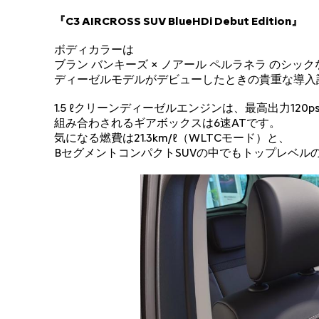
『C3 AIRCROSS SUV BlueHDi Debut Edition』
ボディカラーは
ブラン バンキーズ × ノアール ペルラネラ のシッ
ディーゼルモデルがデビューしたときの貴重な導入記
1.5 ℓクリーンディーゼルエンジンは、最高出力120
組み合わされるギアボックスは6速ATです。
気になる燃費は21.3km/ℓ（WLTCモード）と、
BセグメントコンパクトSUVの中でもトップレベルの