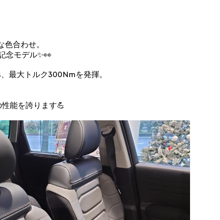
クな色合わせ。
念モデル✨👀
ps、最大トルク300Nmを発揮。
性能を誇ります💪