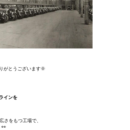
りがとうございます🌞
産ラインを
の広さをもつ工場で、
👀