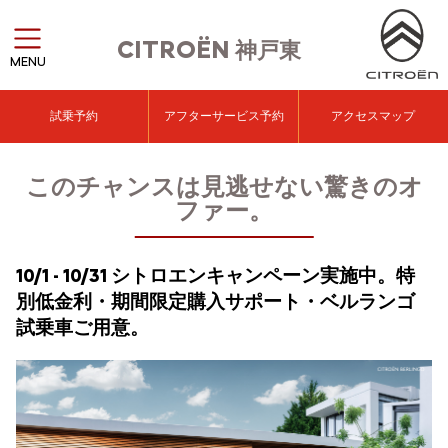
CITROËN
神戸東
MENU
試乗予約
アフターサービス予約
アクセスマップ
このチャンスは見逃せない驚きのオ
ファー。
10/1 - 10/31 シトロエンキャンペーン実施中。特
別低金利・期間限定購入サポート・ベルランゴ
試乗車ご用意。