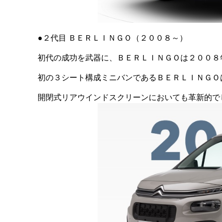
●２代目 ＢＥＲＬＩＮＧＯ（２００８～）
初代の成功を武器に、ＢＥＲＬＩＮＧＯは２００８
初の３シート構成ミニバンであるＢＥＲＬＩＮＧＯ
開閉式リアウインドスクリーンにおいても革新的で