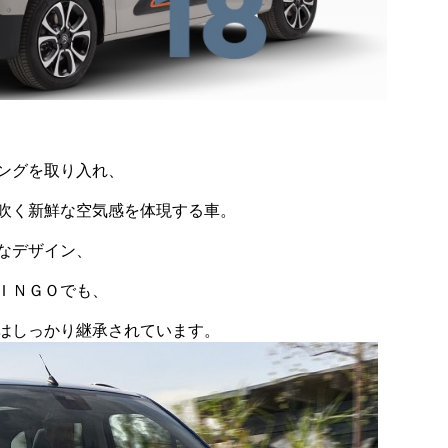
ングを取り入れ、
吹く新鮮な空気感を体現する車。
なデザイン、
ＩＮＧＯでも、
はしっかり継承されています。