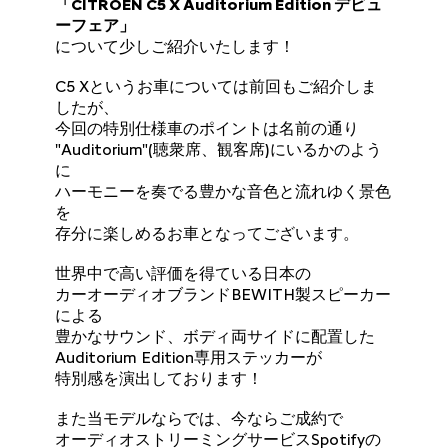
「CITROËN C5 X Auditorium Edition デビュ
ーフェア」
について少しご紹介いたします！
C5 Xというお車については前回もご紹介しま
したが、
今回の特別仕様車のポイントは名前の通り
"Auditorium"(聴衆席、観客席)にいるかのよう
に
ハーモニーを奏でる豊かな音色と流れゆく景色
を
存分に楽しめるお車となってございます。
世界中で高い評価を得ている日本の
カーオーディオブランドBEWITH製スピーカー
による
豊かなサウンド、ボディ両サイドに配置した
Auditorium Edition専用ステッカーが
特別感を演出しております！
また当モデルならでは、今ならご成約で
オーディオストリーミングサービスSpotifyの