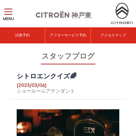
CITROËN
神戸東
MENU
試乗予約
アフターサービス予約
アクセスマップ
スタッフブログ
シトロエンクイズ🌈
[2023/03/06]
ショールームアテンダント