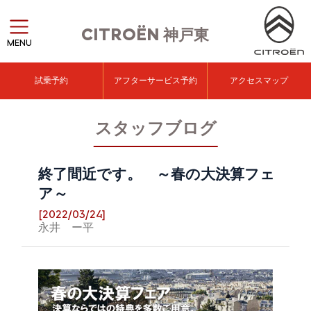
CITROËN
神戸東
MENU
試乗予約
アフターサービス予約
アクセスマップ
スタッフブログ
終了間近です。 ～春の大決算フェ
ア～
[2022/03/24]
永井 ー平