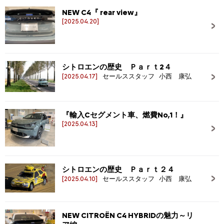
NEW C4『 rear view』
[2025.04.20]
シトロエンの歴史 Ｐａｒｔ2４
[2025.04.17]
セールススタッフ 小西 康弘
『輸入Cセグメント車、燃費No,1！』
[2025.04.13]
シトロエンの歴史 Ｐａｒｔ２４
[2025.04.10]
セールススタッフ 小西 康弘
NEW CITROËN C4 HYBRIDの魅力～リ